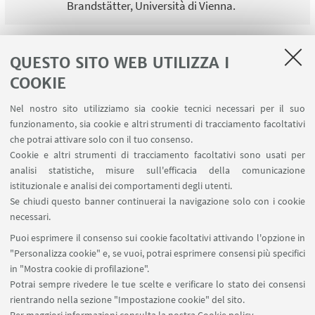
Brandstätter, Università di Vienna.
QUESTO SITO WEB UTILIZZA I
1
2
3
4
5
COOKIE
Nel nostro sito utilizziamo sia cookie tecnici necessari per il suo
funzionamento, sia cookie e altri strumenti di tracciamento facoltativi
che potrai attivare solo con il tuo consenso.
LINK UTILI
Cookie e altri strumenti di tracciamento facoltativi sono usati per
analisi statistiche, misure sull'efficacia della comunicazione
Contatti
istituzionale e analisi dei comportamenti degli utenti.
Area riservata
Se chiudi questo banner continuerai la navigazione solo con i cookie
necessari.
SEGUI UNIBO SU:
Puoi esprimere il consenso sui cookie facoltativi attivando l'opzione in
"Personalizza cookie" e, se vuoi, potrai esprimere consensi più specifici
in "Mostra cookie di profilazione".
Potrai sempre rivedere le tue scelte e verificare lo stato dei consensi
rientrando nella sezione "Impostazione cookie" del sito.
APP: