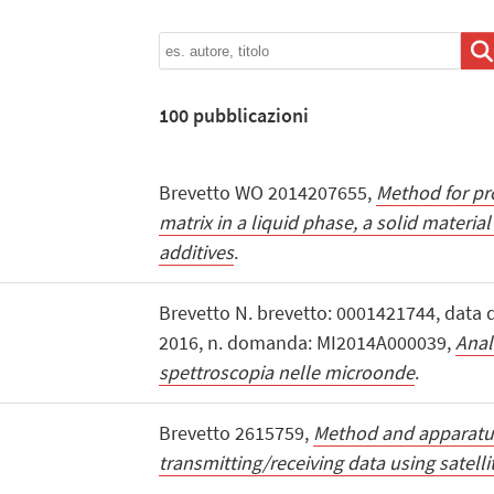
100
pubblicazioni
Brevetto WO 2014207655,
Method for pr
matrix in a liquid phase, a solid materia
additives
.
Brevetto N. brevetto: 0001421744, data d
2016, n. domanda: MI2014A000039,
Anal
spettroscopia nelle microonde
.
Brevetto 2615759,
Method and apparatus
transmitting/receiving data using satell