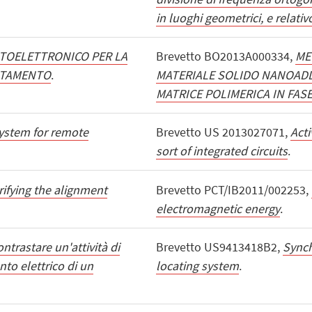
in luoghi geometrici, e relati
TOELETTRONICO PER LA
Brevetto BO2013A000334,
ME
ENTAMENTO
.
MATERIALE SOLIDO NANOADD
MATRICE POLIMERICA IN FAS
ystem for remote
Brevetto US 2013027071,
Acti
sort of integrated circuits
.
rifying the alignment
Brevetto PCT/IB2011/002253,
electromagnetic energy
.
ntrastare un'attività di
Brevetto US9413418B2,
Synch
nto elettrico di un
locating system
.