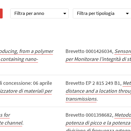
Filtra per anno
Filtra per tipologia
oducing, from a polymer
Brevetto 0001426034,
Sensore
l containing nano-
per Monitorare l'integrità di s
i concessione: 06 aprile
Brevetto EP 2 815 249 B1,
Met
izzatore di materiali per
distance and a location throu
transmissions
.
 for
Brevetto 0001398682,
Metodo 
ite channel
.
potenza di picco e la potenz
divisione di frequenza ortog