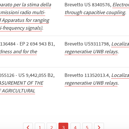
rato per la stima della
Brevetto US 8340576,
Electro
missioni radio multi-
through capacitive coupling
.
 Apparatus for ranging
i-frequency signals)
.
36484 - EP 2 694 943 B1,
Brevetto US9311798,
Localiz
dness and for the
regenerative UWB relays
.
55126 - US 9,442,055 B2,
Brevetto 11352013.4,
Localiz
ASUREMENT OF THE
regenerative UWB relays
.
F AGRICULTURAL
1
2
3
4
5