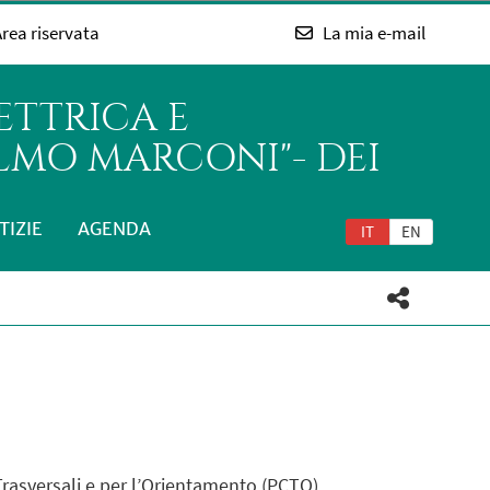
rea riservata
La mia e-mail
ETTRICA E
LMO MARCONI"- DEI
TIZIE
AGENDA
IT
EN
 Trasversali e per l’Orientamento (PCTO),