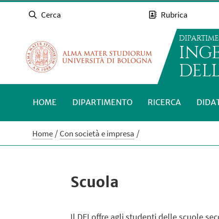
Cerca
Rubrica
DIPARTIM
INGE
DEL
HOME
DIPARTIMENTO
RICERCA
DIDA
Home
Con società e impresa
Scuola
Il DEI offre agli studenti delle scuole s