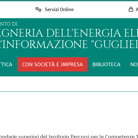
Servizi Online
A
ENTO DI
GNERIA DELL'ENERGIA EL
L'INFORMAZIONE "GUGLIE
TTICA
CON SOCIETÀ E IMPRESA
BIBLIOTECA
NO
econdarie superiori del territorio Percorsi per le Competenze