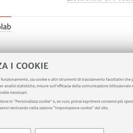
olab
ZA I COOKIE
uo funzionamento, sia cookie e altri strumenti di tracciamento facoltativi che 
er analisi statistiche, misure sull'efficacia della comunicazione istituzionale
ookie necessari.
ione in "Personalizza cookie" e, se vuoi, potrai esprimere consensi più specif
onsensi rientrando nella sezione "Impostazione cookie" del sito.
SEGUI UNIBO SU:
a - Via Zamboni, 33 - 40126 Bologna - PI: 01131710376 - CF: 800070103