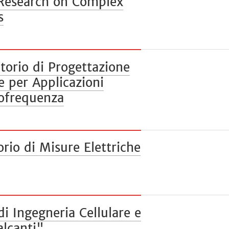
 Research on Complex
s
orio di Progettazione
e per Applicazioni
iofrequenza
rio di Misure Elettriche
i Ingegneria Cellulare e
alcanti"