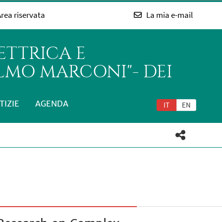
rea riservata
La mia e-mail
ETTRICA E
LMO MARCONI"- DEI
TIZIE
AGENDA
IT
EN