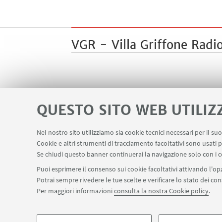
VGR - Villa Griffone Radi
QUESTO SITO WEB UTILIZ
Nel nostro sito utilizziamo sia cookie tecnici necessari per il s
Cookie e altri strumenti di tracciamento facoltativi sono usati p
Contatti
Area riservata
LINK UTILI
Se chiudi questo banner continuerai la navigazione solo con i c
Puoi esprimere il consenso sui cookie facoltativi attivando l'opz
Potrai sempre rivedere le tue scelte e verificare lo stato dei c
Per maggiori informazioni
consulta la nostra Cookie policy
.
©Copyright 2026 - ALMA MATER STUDIORUM - Università di Bologn