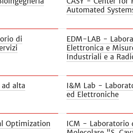
Bioingegneria
CASY - Center for
Automated System
rio di
EDM-LAB - Laborat
ervizi
Elettronica e Misur
Industriali e a Rad
ad alta
I&M Lab - Laborato
ed Elettroniche
l Optimization
ICM - Laboratorio d
Molecolare "S. Cav