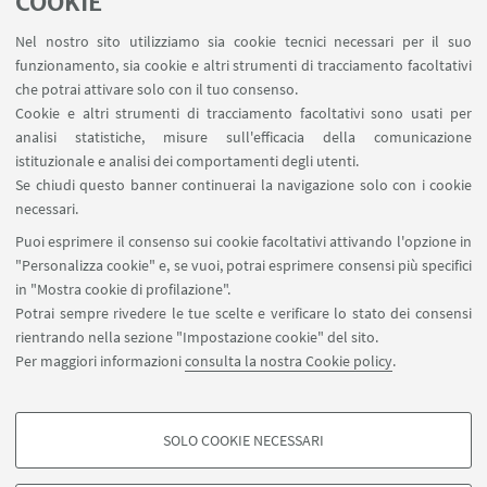
COOKIE
Nel nostro sito utilizziamo sia cookie tecnici necessari per il suo
funzionamento, sia cookie e altri strumenti di tracciamento facoltativi
che potrai attivare solo con il tuo consenso.
LINK UTILI
Cookie e altri strumenti di tracciamento facoltativi sono usati per
analisi statistiche, misure sull'efficacia della comunicazione
Contatti
istituzionale e analisi dei comportamenti degli utenti.
Area riservata
Se chiudi questo banner continuerai la navigazione solo con i cookie
necessari.
SEGUI UNIBO SU:
Puoi esprimere il consenso sui cookie facoltativi attivando l'opzione in
"Personalizza cookie" e, se vuoi, potrai esprimere consensi più specifici
in "Mostra cookie di profilazione".
Potrai sempre rivedere le tue scelte e verificare lo stato dei consensi
rientrando nella sezione "Impostazione cookie" del sito.
APP:
Per maggiori informazioni
consulta la nostra Cookie policy
.
SOLO COOKIE NECESSARI
COOKIE DI PROFILAZIONE - FACOLTATIVI