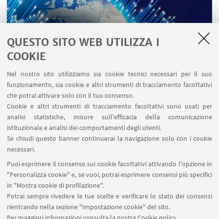
QUESTO SITO WEB UTILIZZA I
COOKIE
Nel nostro sito utilizziamo sia cookie tecnici necessari per il suo
funzionamento, sia cookie e altri strumenti di tracciamento facoltativi
che potrai attivare solo con il tuo consenso.
LINK UTILI
Cookie e altri strumenti di tracciamento facoltativi sono usati per
analisi statistiche, misure sull'efficacia della comunicazione
Contatti
istituzionale e analisi dei comportamenti degli utenti.
Area riservata
Se chiudi questo banner continuerai la navigazione solo con i cookie
necessari.
SEGUI UNIBO SU:
Puoi esprimere il consenso sui cookie facoltativi attivando l'opzione in
"Personalizza cookie" e, se vuoi, potrai esprimere consensi più specifici
in "Mostra cookie di profilazione".
Potrai sempre rivedere le tue scelte e verificare lo stato dei consensi
rientrando nella sezione "Impostazione cookie" del sito.
APP:
Per maggiori informazioni
consulta la nostra Cookie policy
.