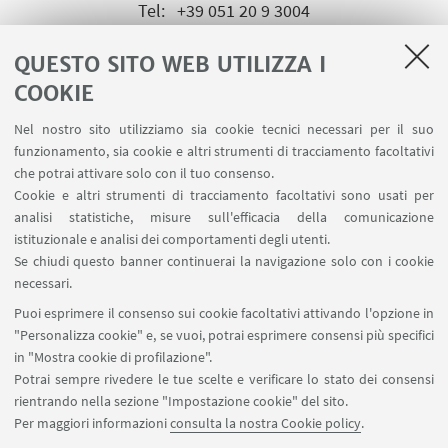
Tel:
+39 051 20 9 3004
Tel:
+39 051 20 9 3034
QUESTO SITO WEB UTILIZZA I
COOKIE
Nel nostro sito utilizziamo sia cookie tecnici necessari per il suo
funzionamento, sia cookie e altri strumenti di tracciamento facoltativi
che potrai attivare solo con il tuo consenso.
LINK UTILI
Cookie e altri strumenti di tracciamento facoltativi sono usati per
analisi statistiche, misure sull'efficacia della comunicazione
Contatti
istituzionale e analisi dei comportamenti degli utenti.
Area riservata
Se chiudi questo banner continuerai la navigazione solo con i cookie
necessari.
SEGUI UNIBO SU:
Puoi esprimere il consenso sui cookie facoltativi attivando l'opzione in
"Personalizza cookie" e, se vuoi, potrai esprimere consensi più specifici
in "Mostra cookie di profilazione".
Potrai sempre rivedere le tue scelte e verificare lo stato dei consensi
rientrando nella sezione "Impostazione cookie" del sito.
APP:
Per maggiori informazioni
consulta la nostra Cookie policy
.