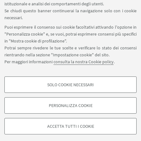
Contatti
istituzionale e analisi dei comportamenti degli utenti.
Area riservata
Se chiudi questo banner continuerai la navigazione solo con i cookie
necessari.
SEGUI UNIBO SU:
Puoi esprimere il consenso sui cookie facoltativi attivando l'opzione in
"Personalizza cookie" e, se vuoi, potrai esprimere consensi più specifici
in "Mostra cookie di profilazione".
Potrai sempre rivedere le tue scelte e verificare lo stato dei consensi
rientrando nella sezione "Impostazione cookie" del sito.
APP:
Per maggiori informazioni
consulta la nostra Cookie policy
.
SOLO COOKIE NECESSARI
COOKIE DI PROFILAZIONE - FACOLTATIVI
©Copyright 2026 - ALMA MATER STUDIORUM - Università di
Si tratta di cookie utilizzati per analizzare le caratteristiche della navigazione
PERSONALIZZA COOKIE
Bologna - Via Zamboni, 33 - 40126 Bologna - PI: 01131710376 - CF:
degli utenti, creare profili in base al loro comportamento sul sito, per analisi
80007010376
di marketing.
Privacy
Note legali
Informazioni sul sito e accessibilità
Mostra cookie di profilazione
ACCETTA TUTTI I COOKIE
Impostazioni Cookie
Google/Youtube Video