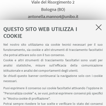
Viale del Risorgimento 2
Bologna (BO)
antonella.manno4@unibo.it
Tel:
+39 051 20 9 3471
QUESTO SITO WEB UTILIZZA I
COOKIE
Nel nostro sito utilizziamo sia cookie tecnici necessari per il suo
funzionamento, sia cookie e altri strumenti di tracciamento facoltativi
che potrai attivare solo con il tuo consenso.
LINK UTILI
Cookie e altri strumenti di tracciamento facoltativi sono usati per
analisi statistiche, misure sull'efficacia della comunicazione
Contatti
istituzionale e analisi dei comportamenti degli utenti.
Area riservata
Se chiudi questo banner continuerai la navigazione solo con i cookie
necessari.
SEGUI UNIBO SU:
Puoi esprimere il consenso sui cookie facoltativi attivando l'opzione in
"Personalizza cookie" e, se vuoi, potrai esprimere consensi più specifici
in "Mostra cookie di profilazione".
Potrai sempre rivedere le tue scelte e verificare lo stato dei consensi