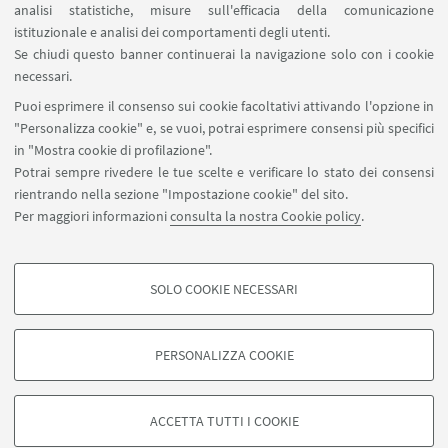
analisi statistiche, misure sull'efficacia della comunicazione
Contatti
istituzionale e analisi dei comportamenti degli utenti.
Area riservata
Se chiudi questo banner continuerai la navigazione solo con i cookie
necessari.
SEGUI UNIBO SU:
Puoi esprimere il consenso sui cookie facoltativi attivando l'opzione in
"Personalizza cookie" e, se vuoi, potrai esprimere consensi più specifici
in "Mostra cookie di profilazione".
Potrai sempre rivedere le tue scelte e verificare lo stato dei consensi
rientrando nella sezione "Impostazione cookie" del sito.
APP:
Per maggiori informazioni
consulta la nostra Cookie policy
.
SOLO COOKIE NECESSARI
COOKIE DI PROFILAZIONE - FACOLTATIVI
©Copyright 2026 - ALMA MATER STUDIORUM - Università di
Si tratta di cookie utilizzati per analizzare le caratteristiche della navigazione
PERSONALIZZA COOKIE
Bologna - Via Zamboni, 33 - 40126 Bologna - PI: 01131710376 - CF:
degli utenti, creare profili in base al loro comportamento sul sito, per analisi
80007010376
di marketing.
Privacy
Note legali
Informazioni sul sito e accessibilità
Mostra cookie di profilazione
ACCETTA TUTTI I COOKIE
Impostazioni Cookie
Google/Youtube Video