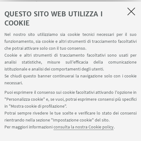
In collaborazione con:
Università Iuav di Venezia
QUESTO SITO WEB UTILIZZA I
COOKIE
Nel nostro sito utilizziamo sia cookie tecnici necessari per il suo
funzionamento, sia cookie e altri strumenti di tracciamento facoltativi
che potrai attivare solo con il tuo consenso.
LINK UTILI
Cookie e altri strumenti di tracciamento facoltativi sono usati per
analisi statistiche, misure sull'efficacia della comunicazione
Contatti
istituzionale e analisi dei comportamenti degli utenti.
Area riservata
Se chiudi questo banner continuerai la navigazione solo con i cookie
necessari.
SEGUI UNIBO SU:
Puoi esprimere il consenso sui cookie facoltativi attivando l'opzione in
"Personalizza cookie" e, se vuoi, potrai esprimere consensi più specifici
in "Mostra cookie di profilazione".
Potrai sempre rivedere le tue scelte e verificare lo stato dei consensi
rientrando nella sezione "Impostazione cookie" del sito.
APP:
Per maggiori informazioni
consulta la nostra Cookie policy
.