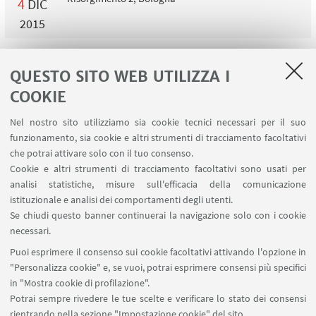
4
DIC
2015
QUESTO SITO WEB UTILIZZA I
1
2
3
4
5
COOKIE
Nel nostro sito utilizziamo sia cookie tecnici necessari per il suo
funzionamento, sia cookie e altri strumenti di tracciamento facoltativi
che potrai attivare solo con il tuo consenso.
LINK UTILI
Cookie e altri strumenti di tracciamento facoltativi sono usati per
analisi statistiche, misure sull'efficacia della comunicazione
Contatti
istituzionale e analisi dei comportamenti degli utenti.
Area riservata
Se chiudi questo banner continuerai la navigazione solo con i cookie
necessari.
SEGUI UNIBO SU:
Puoi esprimere il consenso sui cookie facoltativi attivando l'opzione in
"Personalizza cookie" e, se vuoi, potrai esprimere consensi più specifici
in "Mostra cookie di profilazione".
Potrai sempre rivedere le tue scelte e verificare lo stato dei consensi
rientrando nella sezione "Impostazione cookie" del sito.
APP: