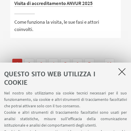
Visita di accreditamento ANVUR 2025
Come funziona la visita, le sue fasi e attori
coinvolti.
1
2
3
4
5
6
7
...
12
QUESTO SITO WEB UTILIZZA I
COOKIE
Nel nostro sito utilizziamo sia cookie tecnici necessari per il suo
funzionamento, sia cookie e altri strumenti di tracciamento facoltativi
che potrai attivare solo con il tuo consenso.
LINK UTILI
Cookie e altri strumenti di tracciamento facoltativi sono usati per
analisi statistiche, misure sull'efficacia della comunicazione
Contatti
istituzionale e analisi dei comportamenti degli utenti.