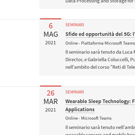
Data Processing and Storage for 
6
SEMINARI
MAG
Sfide ed opportunità del 5G: 
2021
Online - Piattaforma Microsoft Team
Il seminario sarà tenuto da Luca 
Director, e Gabriella Coluccelli, Pu
nell'ambito del corso "Reti di Te
26
SEMINARI
MAR
Wearable Sleep Technology: F
Applications
2021
Online - Microsoft Teams
Il seminario sarà tenuto nell'amb
wearable sensors and mobile hea