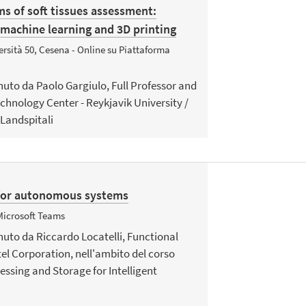
s of soft tissues assessment:
 machine learning and 3D printing
versità 50, Cesena - Online su Piattaforma
enuto da Paolo Gargiulo, Full Professor and
echnology Center - Reykjavik University /
 Landspitali
n for autonomous systems
Microsoft Teams
enuto da Riccardo Locatelli, Functional
tel Corporation, nell'ambito del corso
essing and Storage for Intelligent