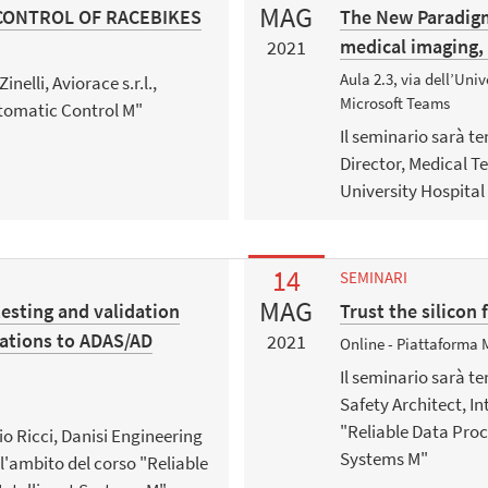
MAG
CONTROL OF RACEBIKES
The New Paradigm
medical imaging,
2021
s
Aula 2.3, via dell’Uni
nelli, Aviorace s.r.l.,
Microsoft Teams
utomatic Control M"
Il seminario sarà t
Director, Medical T
University Hospital
14
SEMINARI
MAG
testing and validation
Trust the silico
cations to ADAS/AD
2021
Online - Piattaforma 
Il seminario sarà t
Safety Architect, In
s
"Reliable Data Proc
io Ricci, Danisi Engineering
Systems M"
ll'ambito del corso "Reliable