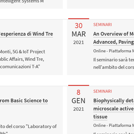
Intelligent Systems M"
30
SEMINARI
MAR
l'esperienza di Wind Tre
An Overview of M
Advanced, Paving
2021
s
Online - Piattaforma 
Monti, 5G & IoT Project
blic Affairs, Wind Tre,
Il seminario sarà te
lecomunicazioni T-A"
nell'ambito del cor
8
SEMINARI
GEN
rom Basic Science to
Biophysically de
microscale active
2021
tissue
Online - Piattaforma 
ito del corso "Laboratory of
lth"