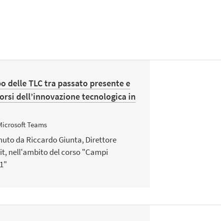
po delle TLC tra passato presente e
corsi dell’innovazione tecnologica in
Microsoft Teams
enuto da Riccardo Giunta, Direttore
bit, nell'ambito del corso "Campi
1"