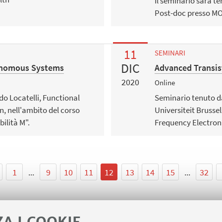
Il seminario sarà t
Post-doc presso MOX
11
SEMINARI
DIC
tonomous Systems
Advanced Transis
2020
s
Online
do Locatelli, Functional
Seminario tenuto da
n, nell'ambito del corso
Universiteit Brussel
bilità M".
Frequency Electroni
1
...
9
10
11
12
13
14
15
...
32