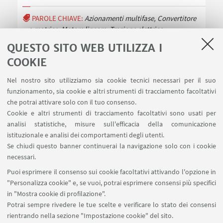
PAROLE CHIAVE:
Azionamenti multifase, Convertitore
a matrice, Motore lineare, Trazione elettrica,
Azionamenti vettoriali, Controllo
Leggi di più
QUESTO SITO WEB UTILIZZA I
COOKIE
Nel nostro sito utilizziamo sia cookie tecnici necessari per il suo
funzionamento, sia cookie e altri strumenti di tracciamento facoltativi
che potrai attivare solo con il tuo consenso.
LINK UTILI
Cookie e altri strumenti di tracciamento facoltativi sono usati per
analisi statistiche, misure sull'efficacia della comunicazione
Contatti
istituzionale e analisi dei comportamenti degli utenti.
Area riservata
Se chiudi questo banner continuerai la navigazione solo con i cookie
necessari.
SEGUI UNIBO SU:
Puoi esprimere il consenso sui cookie facoltativi attivando l'opzione in
"Personalizza cookie" e, se vuoi, potrai esprimere consensi più specifici
in "Mostra cookie di profilazione".
Potrai sempre rivedere le tue scelte e verificare lo stato dei consensi
rientrando nella sezione "Impostazione cookie" del sito.
APP: